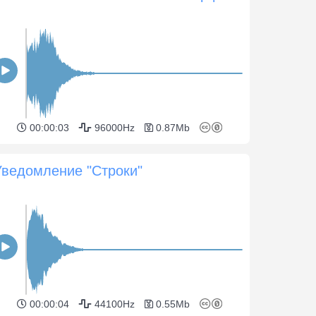
00:00:03
96000Hz
0.87Mb
Уведомление "Строки"
00:00:04
44100Hz
0.55Mb