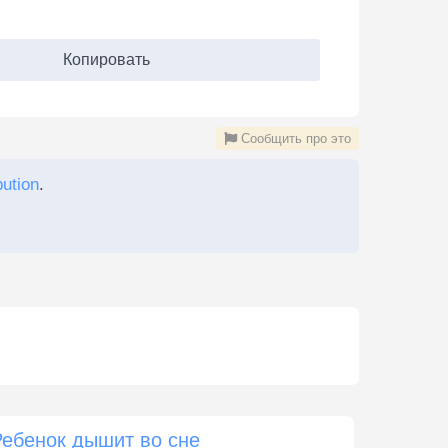
Копировать
Сообщить про это
bution
.
Ребенок дышит во сне