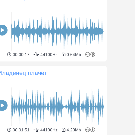
00:00:17
44100Hz
0.64Mb
Младенец плачет
00:01:51
44100Hz
4.20Mb