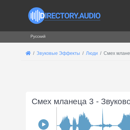
Выберите язык
Русский
Звуковые Эффекты
Люди
Смех млане
Смех мланеца 3 - Звуков