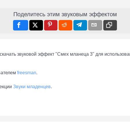
Поделитесь этим звуковым эффектом
качать звуковой эффект "Смех мланеца 3" для использован
вателем
freesman
.
лекции
Звуки младенцев
.