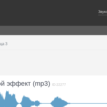
Звук
ца 3
ой эффект (mp3)
ID:22277