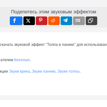
Поделитесь этим звуковым эффектом
качать звуковой эффект "Толпа в панике" для использовани
вателем
freesman
.
екции
Звуки крика
,
Звуки паники
,
Звуки толпы
.