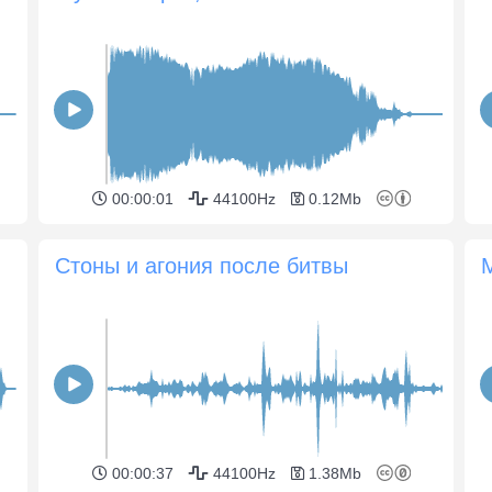
00:00:01
44100Hz
0.12Mb
Стоны и агония после битвы
00:00:37
44100Hz
1.38Mb