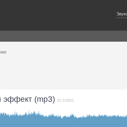
Звук
ике
ой эффект (mp3)
ID:23893