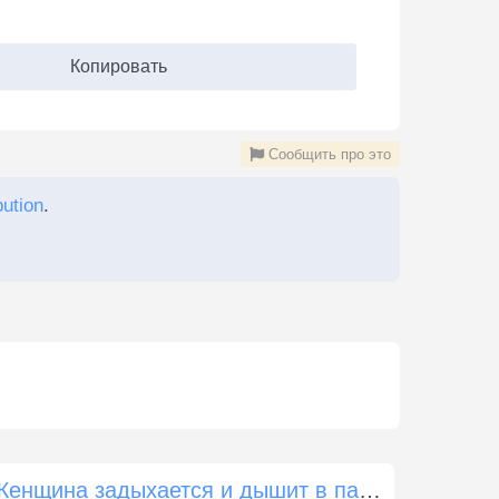
Копировать
Сообщить про это
bution
.
Женщина задыхается и дышит в панике