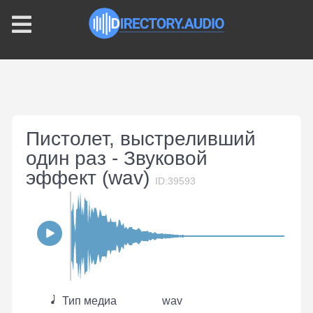
Пистолет, выстреливший
один раз - Звуковой
эффект (wav)
ID:39593
Тип медиа
wav