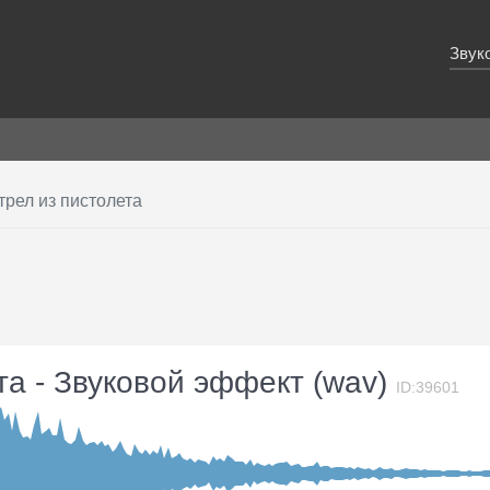
Звук
рел из пистолета
та - Звуковой эффект (wav)
ID:39601