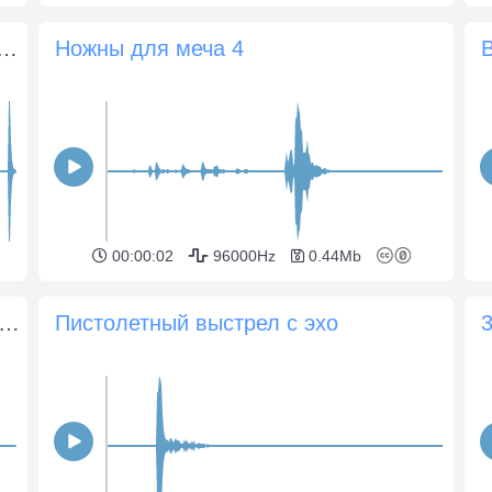
ечи бьются друг о друга (различные лязги)
Ножны для меча 4
00:00:02
96000Hz
0.44Mb
зарядка научно-фантастического оружия
Пистолетный выстрел с эхо