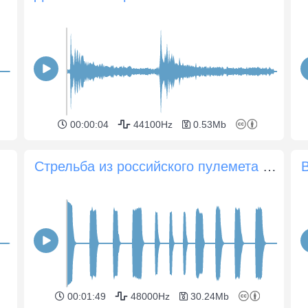
00:00:04
44100Hz
0.53Mb
Стрельба из российского пулемета Максим
00:01:49
48000Hz
30.24Mb