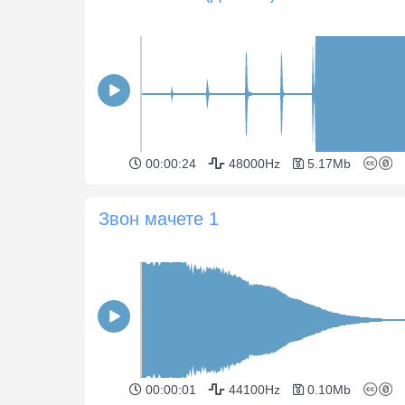
00:00:24
48000Hz
5.17Mb
Звон мачете 1
00:00:01
44100Hz
0.10Mb