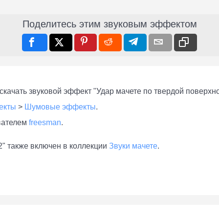
Поделитесь этим звуковым эффектом
качать звуковой эффект "Удар мачете по твердой поверхно
екты
>
Шумовые эффекты
.
вателем
freesman
.
2" также включен в коллекции
Звуки мачете
.