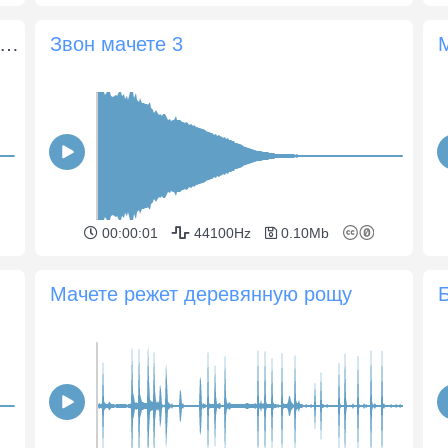
дар мачете по твердой поверхности 2
Звон мачете 3
00:00:01
44100Hz
0.10Mb
Мачете режет деревянную рощу