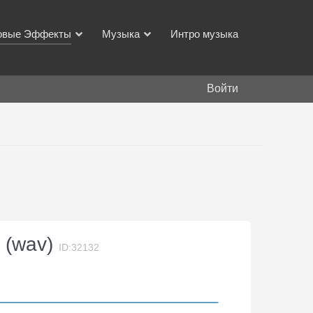
овые Эффекты
Музыка
Интро музыка
Войти
 (wav)
ID:32132