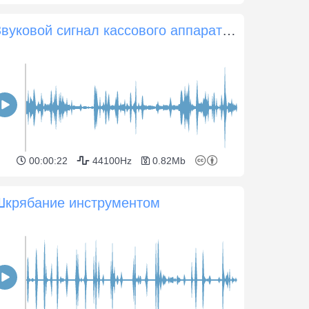
Звуковой сигнал кассового аппарата при покупке в супермаркете
00:00:22
44100Hz
0.82Mb
Шкрябание инструментом