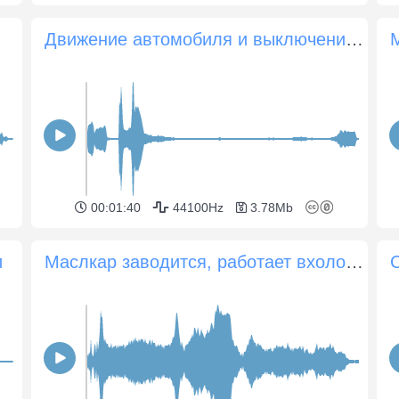
Движение автомобиля и выключение двигателя
00:01:40
44100Hz
3.78Mb
и
Маслкар заводится, работает вхолостую и глохнет