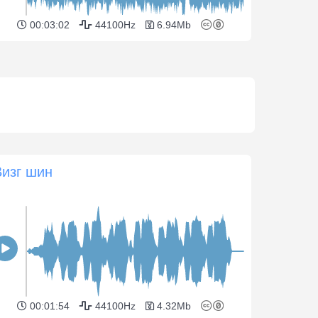
00:03:02
44100Hz
6.94Mb
Визг шин
00:01:54
44100Hz
4.32Mb