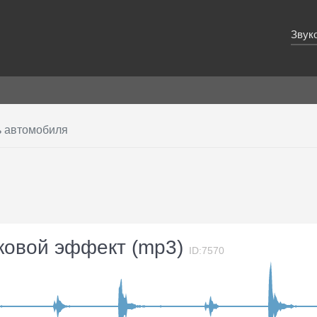
Звук
 автомобиля
уковой эффект (mp3)
ID:7570