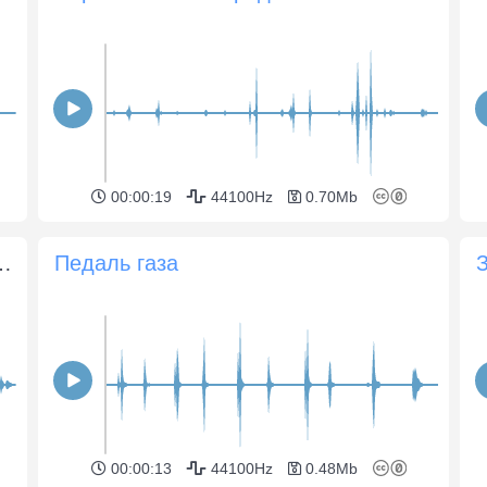
00:00:19
44100Hz
0.70Mb
т и выключается двигатель
Педаль газа
00:00:13
44100Hz
0.48Mb