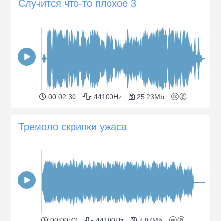
Случится что-то плохое 3
00:02:30
44100Hz
25.23Mb
Тремоло скрипки ужаса
00:00:42
44100Hz
7.07Mb