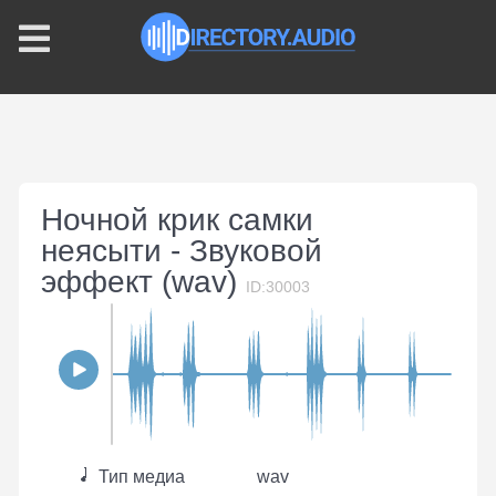
Ночной крик самки
неясыти - Звуковой
эффект (wav)
ID:30003
Тип медиа
wav