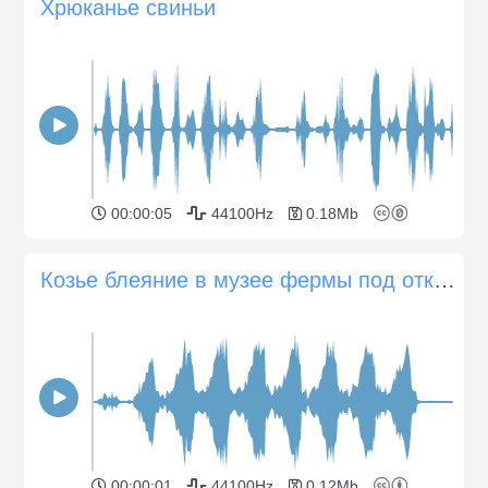
Хрюканье свиньи
00:00:05
44100Hz
0.18Mb
Козье блеяние в музее фермы под открытым небом
00:00:01
44100Hz
0.12Mb