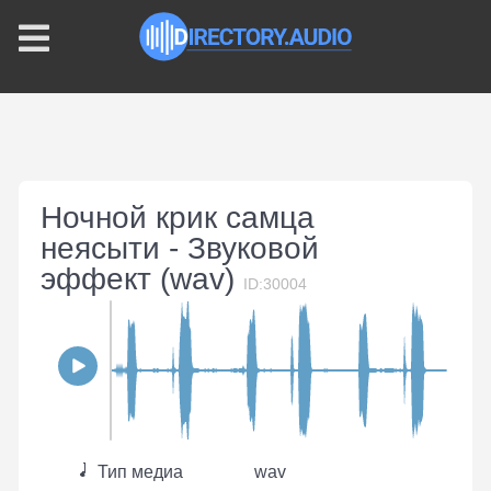
Ночной крик самца
неясыти - Звуковой
эффект (wav)
ID:30004
Тип медиа
wav