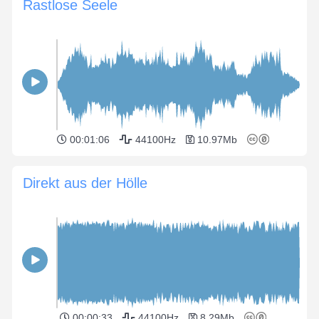
Rastlose Seele
00:01:06
44100Hz
10.97Mb
Direkt aus der Hölle
00:00:33
44100Hz
8.29Mb