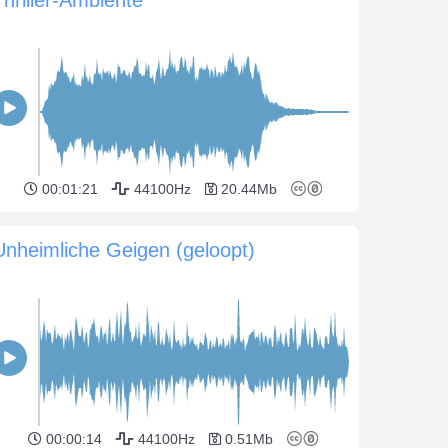
00:01:21
44100Hz
20.44Mb
Unheimliche Geigen (geloopt)
00:00:14
44100Hz
0.51Mb