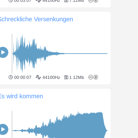
00:03:07
44100Hz
7.12Mb
Schreckliche Versenkungen
00:00:07
44100Hz
1.12Mb
Es wird kommen