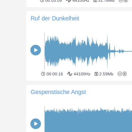
00:03:09
44100Hz
31.76Mb
Ruf der Dunkelheit
00:00:16
44100Hz
2.59Mb
Gespenstische Angst