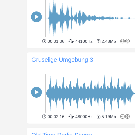
00:01:06
44100Hz
2.48Mb
Gruselige Umgebung 3
00:02:16
48000Hz
5.19Mb
Old Time Radio Shows