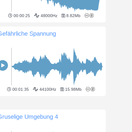
00:00:25
48000Hz
8.82Mb
Gefährliche Spannung
00:01:35
44100Hz
15.98Mb
Gruselige Umgebung 4