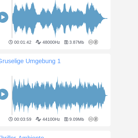
00:01:42
48000Hz
3.87Mb
Gruselige Umgebung 1
00:03:59
44100Hz
9.09Mb
Thriller-Ambiente