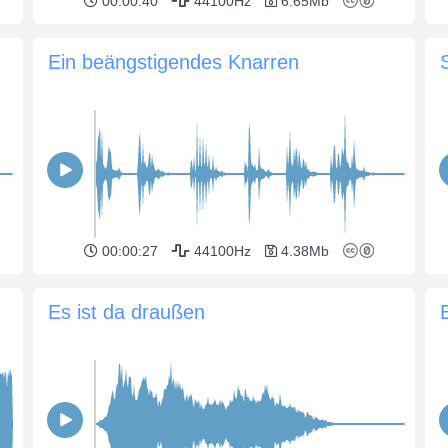
00:00:40
44100Hz
6.65Mb
Ein beängstigendes Knarren
00:00:27
44100Hz
4.38Mb
Es ist da draußen