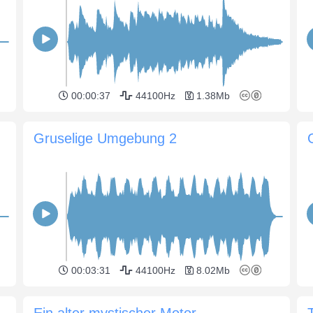
00:00:37
44100Hz
1.38Mb
Gruselige Umgebung 2
00:03:31
44100Hz
8.02Mb
Ein alter mystischer Motor