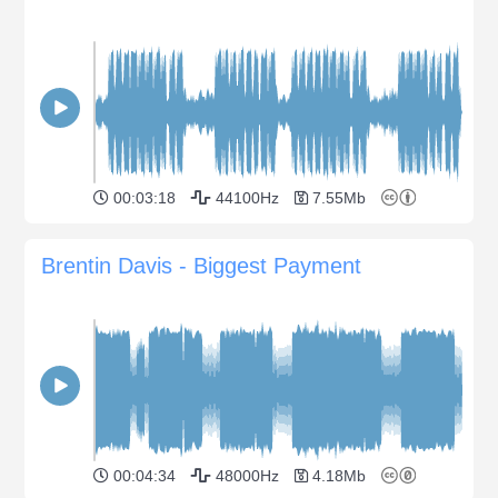
00:03:18
44100Hz
7.55Mb
Brentin Davis - Biggest Payment
00:04:34
48000Hz
4.18Mb