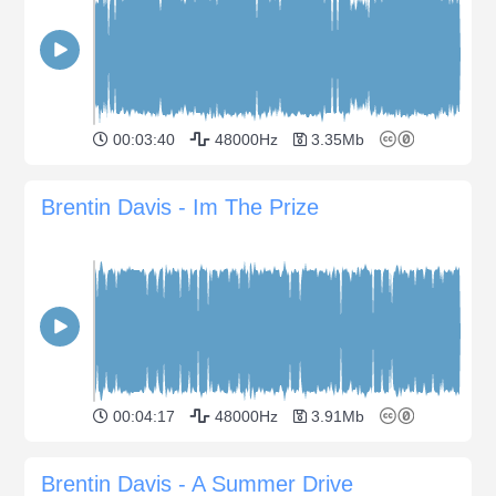
00:03:40
48000Hz
3.35Mb
Brentin Davis - Im The Prize
00:04:17
48000Hz
3.91Mb
Brentin Davis - A Summer Drive