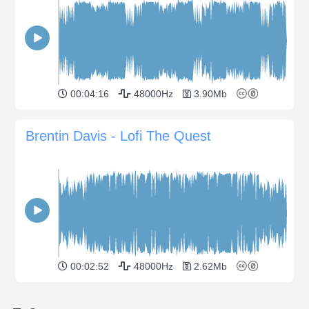
00:04:16
48000Hz
3.90Mb
Brentin Davis - Lofi The Quest
00:02:52
48000Hz
2.62Mb