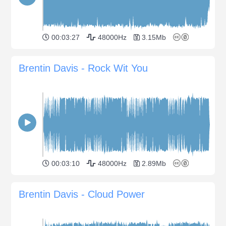
00:03:27
48000Hz
3.15Mb
Brentin Davis - Rock Wit You
00:03:10
48000Hz
2.89Mb
Brentin Davis - Cloud Power