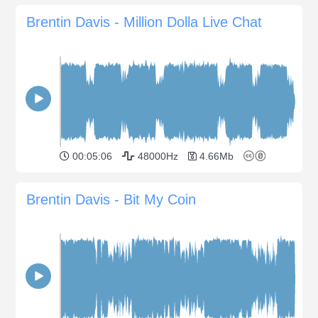
Brentin Davis - Million Dolla Live Chat
00:05:06
48000Hz
4.66Mb
Brentin Davis - Bit My Coin