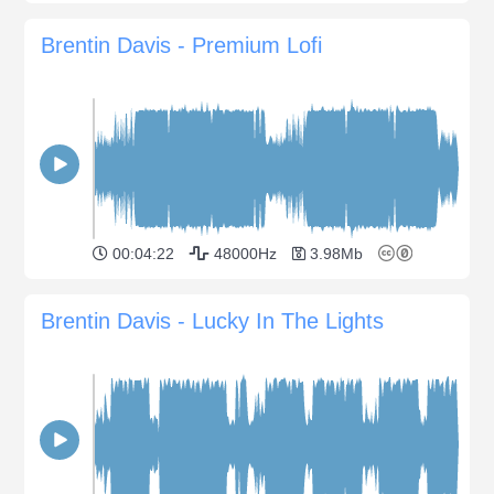
Brentin Davis - Premium Lofi
00:04:22
48000Hz
3.98Mb
Brentin Davis - Lucky In The Lights