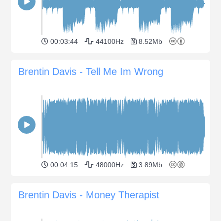
00:03:44
44100Hz
8.52Mb
Brentin Davis - Tell Me Im Wrong
00:04:15
48000Hz
3.89Mb
Brentin Davis - Money Therapist