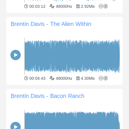
00:03:12
48000Hz
2.92Mb
Brentin Davis - The Alien Within
00:04:43
48000Hz
4.30Mb
Brentin Davis - Bacon Ranch