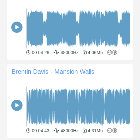
00:04:26
48000Hz
4.06Mb
Brentin Davis - Mansion Walls
00:04:43
48000Hz
4.31Mb