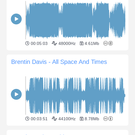
00:05:03
48000Hz
4.61Mb
Brentin Davis - All Space And Times
00:03:51
44100Hz
8.78Mb