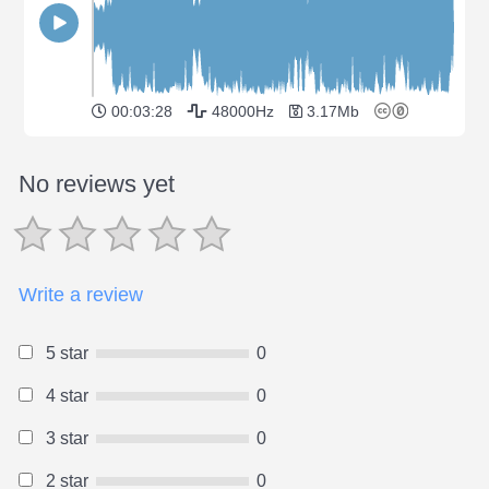
00:03:28
48000Hz
3.17Mb
No reviews yet
Write a review
5 star
0
4 star
0
3 star
0
2 star
0