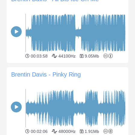
00:03:58
44100Hz
9.05Mb
Brentin Davis - Pinky Ring
00:02:06
48000Hz
1.91Mb