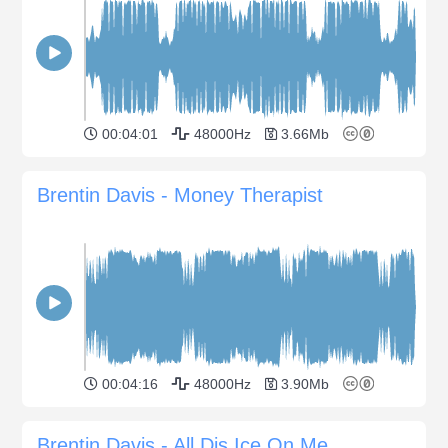
00:04:01
48000Hz
3.66Mb
Brentin Davis - Money Therapist
00:04:16
48000Hz
3.90Mb
Brentin Davis - All Dis Ice On Me