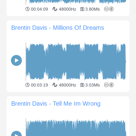
00:04:09
48000Hz
3.80Mb
Brentin Davis - Millions Of Dreams
00:03:19
48000Hz
3.03Mb
Brentin Davis - Tell Me Im Wrong