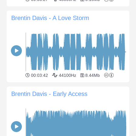
Brentin Davis - A Love Storm
00:03:42
44100Hz
8.44Mb
Brentin Davis - Early Access