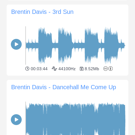
Brentin Davis - 3rd Sun
00:03:44
44100Hz
8.52Mb
Brentin Davis - Dancehall Me Come Up