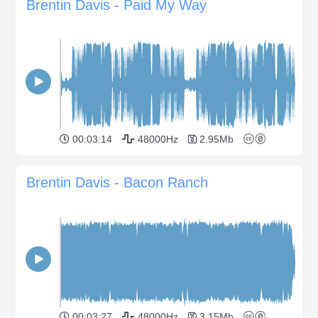
Brentin Davis - Paid My Way
00:03:14
48000Hz
2.95Mb
Brentin Davis - Bacon Ranch
00:03:27
48000Hz
3.15Mb