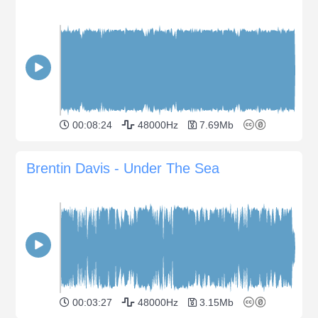
00:08:24
48000Hz
7.69Mb
Brentin Davis - Under The Sea
00:03:27
48000Hz
3.15Mb