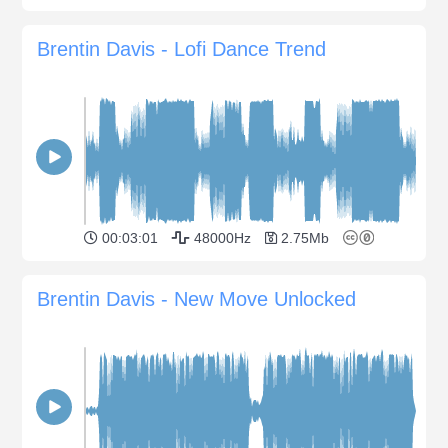
Brentin Davis - Lofi Dance Trend
00:03:01
48000Hz
2.75Mb
Brentin Davis - New Move Unlocked