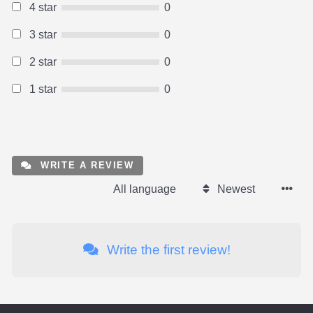
4 star
0
3 star
0
2 star
0
1 star
0
WRITE A REVIEW
All language
Newest
Write the first review!