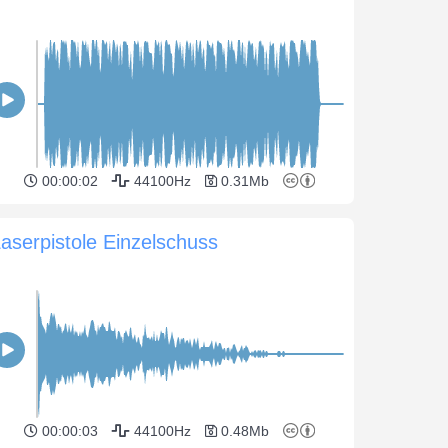
00:00:02
44100Hz
0.31Mb
aserpistole Einzelschuss
00:00:03
44100Hz
0.48Mb