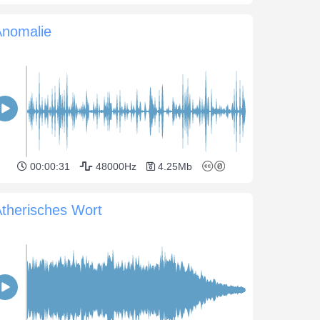
Anomalie
00:00:31
48000Hz
4.25Mb
therisches Wort