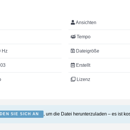
Ansichten
Tempo
 Hz
Dateigröße
:03
Erstellt
o
Lizenz
, um die Datei herunterzuladen – es ist ko
DEN SIE SICH AN