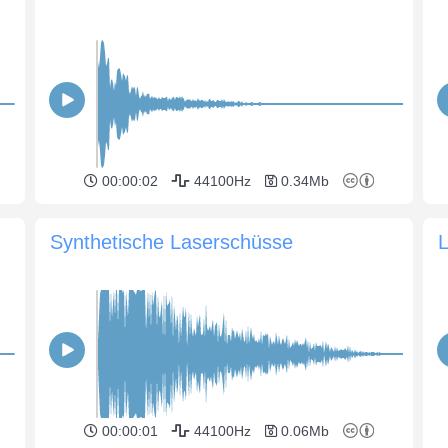
00:00:02
44100Hz
0.34Mb
Synthetische Laserschüsse
L
00:00:01
44100Hz
0.06Mb