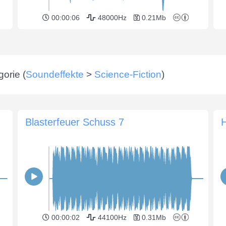
00:00:06
48000Hz
0.21Mb
orie (
Soundeffekte
>
Science-Fiction
)
Blasterfeuer Schuss 7
00:00:02
44100Hz
0.31Mb