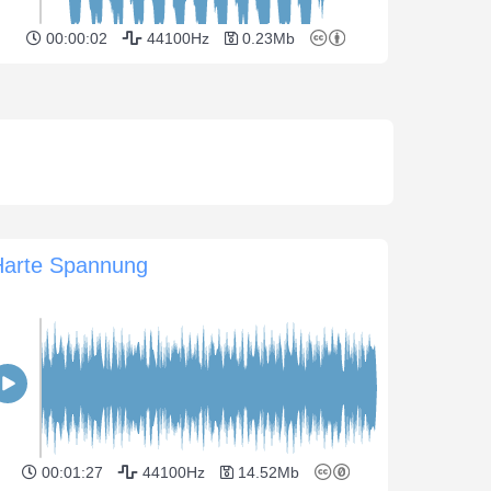
00:00:02
44100Hz
0.23Mb
Harte Spannung
00:01:27
44100Hz
14.52Mb