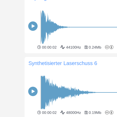
00:00:02
44100Hz
0.24Mb
Synthetisierter Laserschuss 6
00:00:02
48000Hz
0.19Mb