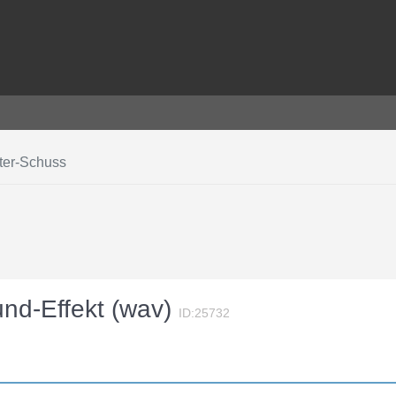
ter-Schuss
und-Effekt (wav)
ID:25732