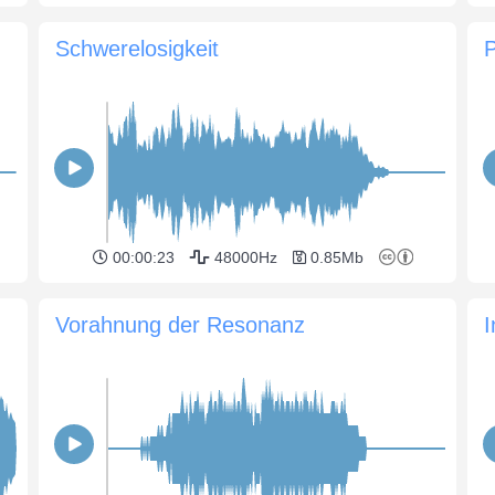
Schwerelosigkeit
P
00:00:23
48000Hz
0.85Mb
Vorahnung der Resonanz
I