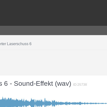
erter Laserschuss 6
s 6 - Sound-Effekt (wav)
ID:25738