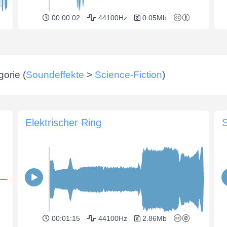
00:00:02
44100Hz
0.05Mb
orie (
Soundeffekte
>
Science-Fiction
)
Elektrischer Ring
00:01:15
44100Hz
2.86Mb