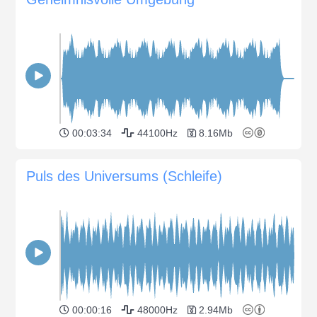
00:03:34
44100Hz
8.16Mb
Puls des Universums (Schleife)
00:00:16
48000Hz
2.94Mb