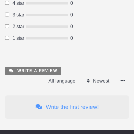
4 star
0
3 star
0
2 star
0
1 star
0
WRITE A REVIEW
All language
Newest
Write the first review!