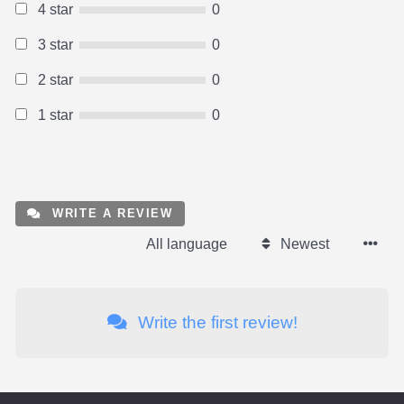
4 star
0
3 star
0
2 star
0
1 star
0
WRITE A REVIEW
All language
Newest
Write the first review!