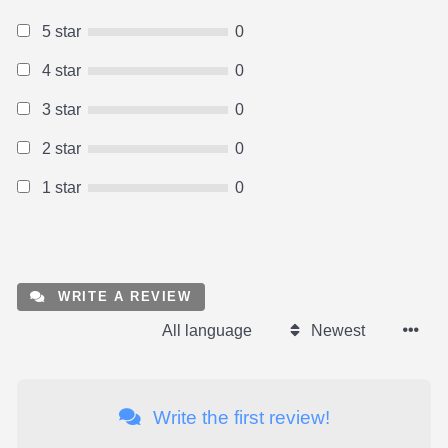
5 star
0
4 star
0
3 star
0
2 star
0
1 star
0
WRITE A REVIEW
All language
Newest
Write the first review!