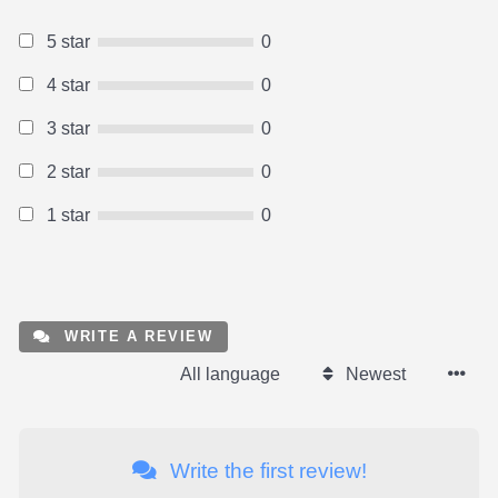
5 star
0
4 star
0
3 star
0
2 star
0
1 star
0
WRITE A REVIEW
All language
Newest
Write the first review!