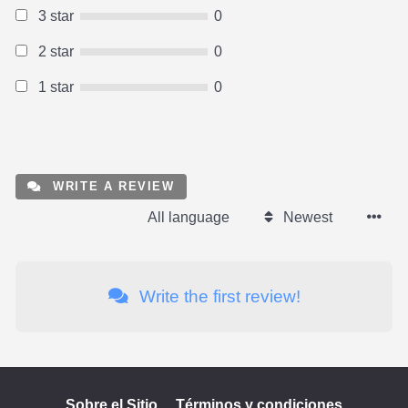
3 star
0
2 star
0
1 star
0
WRITE A REVIEW
All language
Newest
Write the first review!
Sobre el Sitio
Términos y condiciones