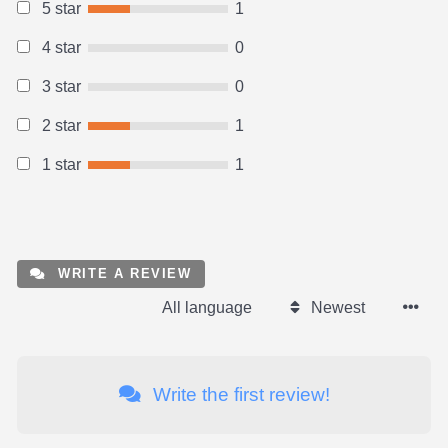
5 star
1
4 star
0
3 star
0
2 star
1
1 star
1
WRITE A REVIEW
All language
Newest
Write the first review!