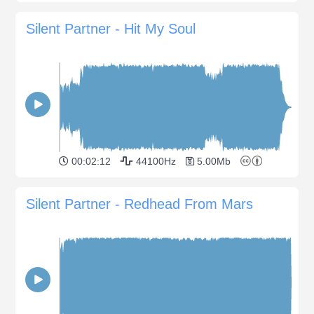
Silent Partner - Hit My Soul
00:02:12
44100Hz
5.00Mb
Silent Partner - Redhead From Mars