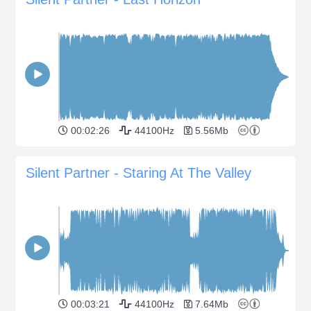
00:02:26
44100Hz
5.56Mb
Silent Partner - Staring At The Valley
00:03:21
44100Hz
7.64Mb