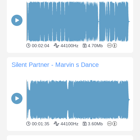
00:02:04
44100Hz
4.70Mb
Silent Partner - Marvin s Dance
00:01:35
44100Hz
3.60Mb