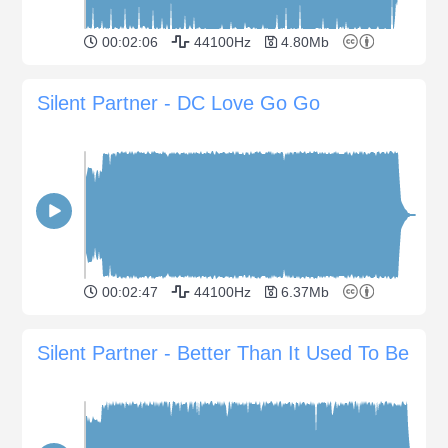
00:02:06
44100Hz
4.80Mb
Silent Partner - DC Love Go Go
00:02:47
44100Hz
6.37Mb
Silent Partner - Better Than It Used To Be