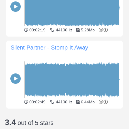
00:02:19
44100Hz
5.28Mb
Silent Partner - Stomp It Away
00:02:49
44100Hz
6.44Mb
3.4
out of 5 stars