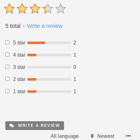
5 total
Write a review
●
5 star
2
4 star
1
3 star
0
2 star
1
1 star
1
WRITE A REVIEW
All language
Newest