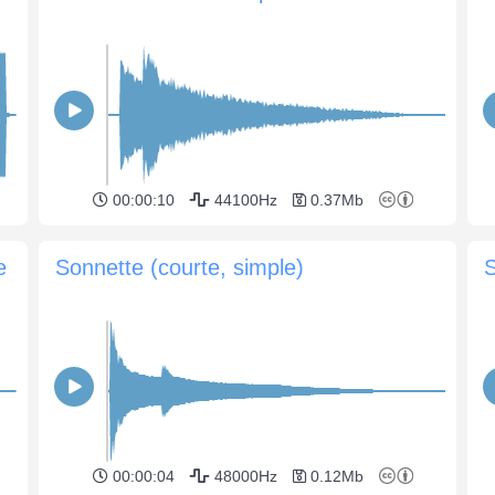
00:00:10
44100Hz
0.37Mb
e
Sonnette (courte, simple)
S
00:00:04
48000Hz
0.12Mb