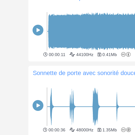
00:00:11
44100Hz
0.41Mb
Sonnette de porte avec sonorité douc
00:00:36
48000Hz
1.35Mb