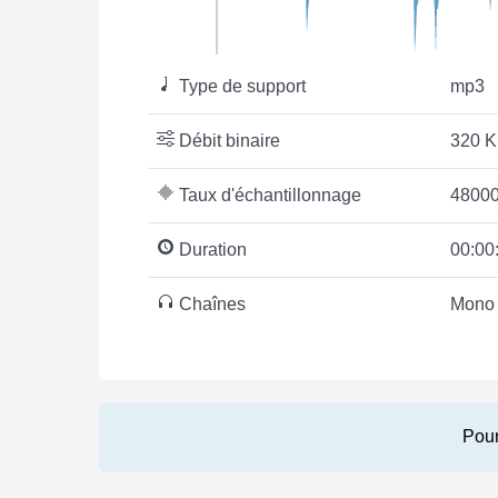
Type de support
mp3
Débit binaire
320 K
Taux d'échantillonnage
48000
Duration
00:00
Chaînes
Mono
Pour