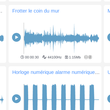
euse imprime un reçu
Frotter le coin du mur
M
00:00:30
44100Hz
1.15Mb
Horloge numérique alarme numérique buzzer
U