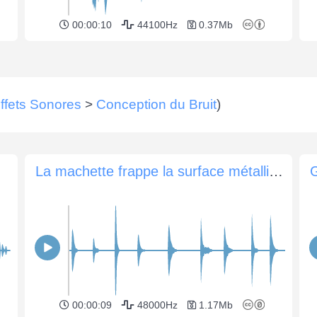
00:00:10
44100Hz
0.37Mb
ffets Sonores
>
Conception du Bruit
)
La machette frappe la surface métallique
G
00:00:09
48000Hz
1.17Mb