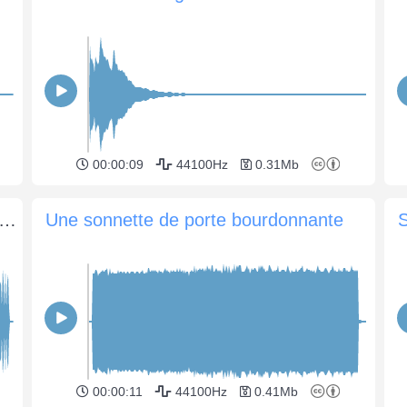
00:00:09
44100Hz
0.31Mb
ture de la porte d'entrée à l'aide d'un buzzer
Une sonnette de porte bourdonnante
S
00:00:11
44100Hz
0.41Mb