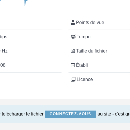
Points de vue
bps
Tempo
 Hz
Taille du fichier
:08
Établi
Licence
 télécharger le fichier
au site - c'est gr
CONNECTEZ-VOUS