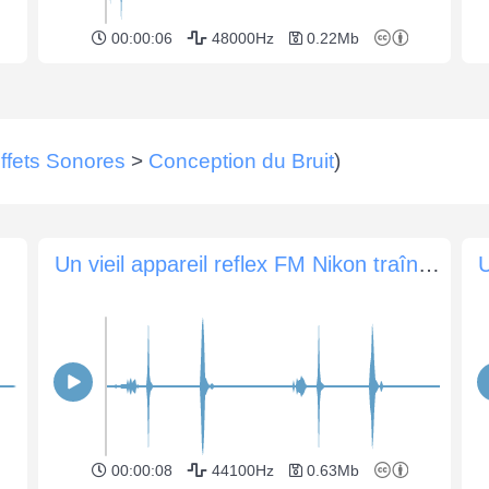
00:00:06
48000Hz
0.22Mb
ffets Sonores
>
Conception du Bruit
)
Un vieil appareil reflex FM Nikon traînant de la pellicule et de l'obturateur
U
00:00:08
44100Hz
0.63Mb