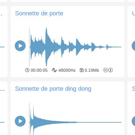
re, la cloche attachée sonne
Sonnette de porte
U
00:00:05
48000Hz
0.19Mb
te de porte, classique, 5 secondes
Sonnette de porte ding dong
S