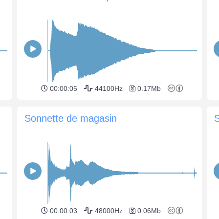
00:00:05
44100Hz
0.17Mb
Sonnette de magasin
S
00:00:03
48000Hz
0.06Mb