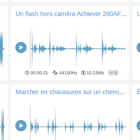
Un flash hors caméra Achiever 260AF déchargé et rechargé
00:00:31
44100Hz
10.23Mb
Marcher en chaussures sur un chemin granuleux
É