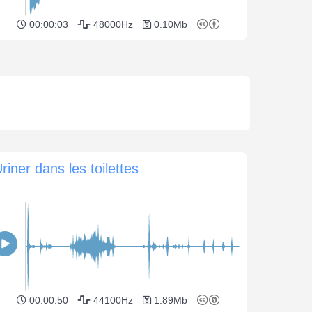
00:00:03
48000Hz
0.10Mb
riner dans les toilettes
00:00:50
44100Hz
1.89Mb