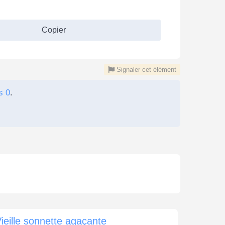
Copier
Signaler cet élément
s 0
.
ieille sonnette agaçante