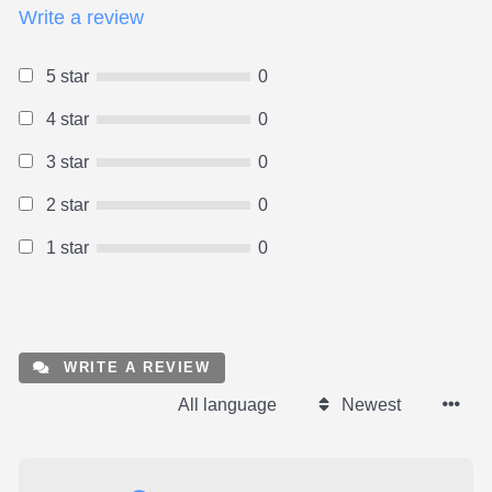
Write a review
5 star
0
4 star
0
3 star
0
2 star
0
1 star
0
WRITE A REVIEW
All language
Newest