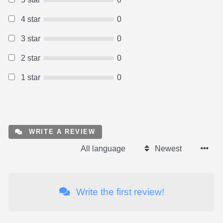
4 star
0
3 star
0
2 star
0
1 star
0
WRITE A REVIEW
All language
Newest
Write the first review!