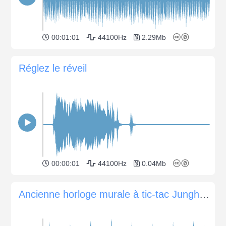
00:01:01
44100Hz
2.29Mb
Réglez le réveil
00:00:01
44100Hz
0.04Mb
Ancienne horloge murale à tic-tac Junghans (avant 1950)