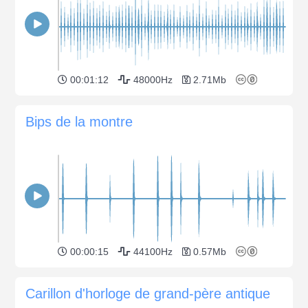
00:01:12
48000Hz
2.71Mb
Bips de la montre
00:00:15
44100Hz
0.57Mb
Carillon d'horloge de grand-père antique