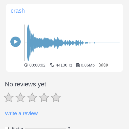
crash
00:00:02
44100Hz
0.06Mb
No reviews yet
Write a review
5 star
0