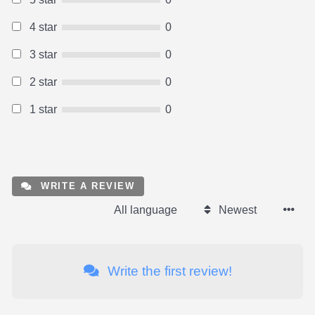
4 star
0
3 star
0
2 star
0
1 star
0
WRITE A REVIEW
All language
Newest
Write the first review!