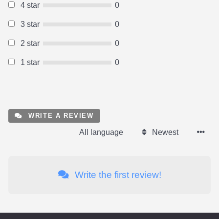
4 star
0
3 star
0
2 star
0
1 star
0
WRITE A REVIEW
All language
Newest
Write the first review!