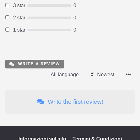
3 star
0
2 star
0
1 star
0
WRITE A REVIEW
All language
Newest
Write the first review!
Informazioni sul sito
Termini & Condizioni