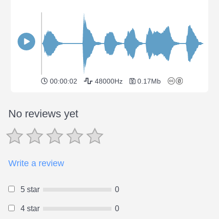
00:00:02
48000Hz
0.17Mb
No reviews yet
Write a review
5 star
0
4 star
0