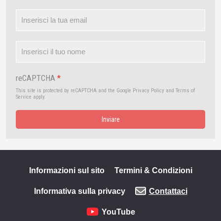
reCAPTCHA
*
This site is protected by reCAPTCHA and the Google
Privacy Policy
and
Terms of
Service
apply.
Inviare
Informazioni sul sito
Termini & Condizioni
Informativa sulla privacy
Contattaci
YouTube