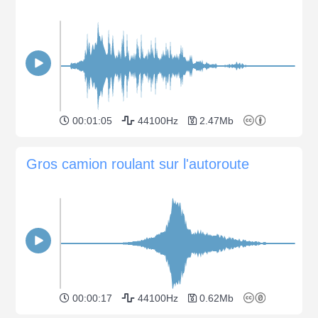
00:01:05
44100Hz
2.47Mb
Gros camion roulant sur l'autoroute
00:00:17
44100Hz
0.62Mb