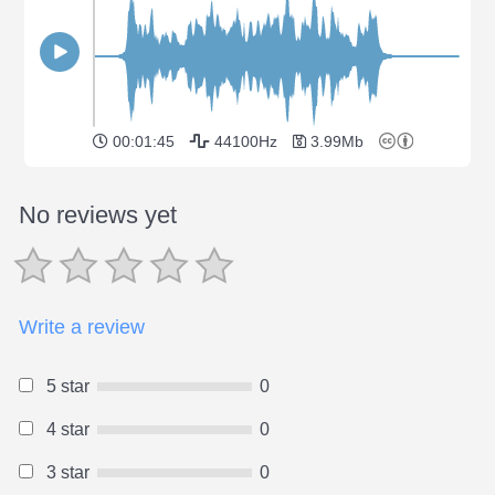
00:01:45
44100Hz
3.99Mb
No reviews yet
Write a review
5 star
0
4 star
0
3 star
0