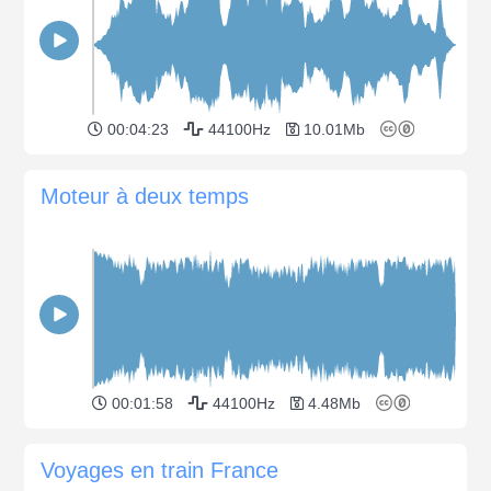
00:04:23
44100Hz
10.01Mb
Moteur à deux temps
00:01:58
44100Hz
4.48Mb
Voyages en train France