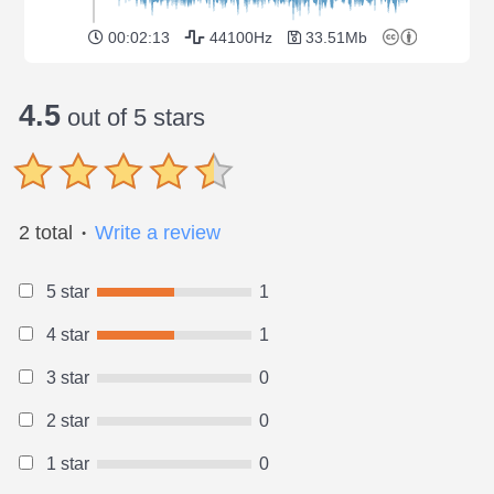
00:02:13
44100Hz
33.51Mb
4.5
out of 5 stars
2 total
Write a review
●
5 star
1
4 star
1
3 star
0
2 star
0
1 star
0