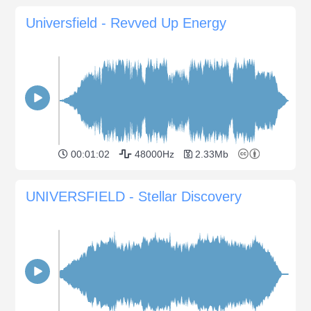
Universfield - Revved Up Energy
00:01:02
48000Hz
2.33Mb
UNIVERSFIELD - Stellar Discovery