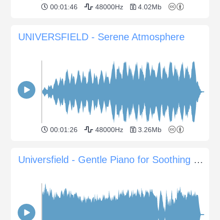
00:01:46
48000Hz
4.02Mb
UNIVERSFIELD - Serene Atmosphere
00:01:26
48000Hz
3.26Mb
Universfield - Gentle Piano for Soothing Background Ambience