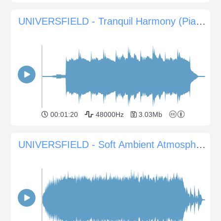
UNIVERSFIELD - Tranquil Harmony (Piano calme et sons d'ambiance pour la relaxation)
00:01:20
48000Hz
3.03Mb
UNIVERSFIELD - Soft Ambient Atmosphere for Nature Documentaries