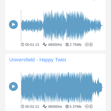
00:01:13
48000Hz
2.75Mb
Universfield - Happy Twist
00:02:21
48000Hz
5.37Mb