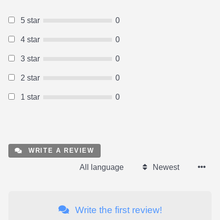
5 star
0
4 star
0
3 star
0
2 star
0
1 star
0
WRITE A REVIEW
All language
Newest
Write the first review!