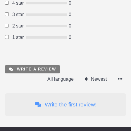
4 star
0
3 star
0
2 star
0
1 star
0
WRITE A REVIEW
All language
Newest
Write the first review!