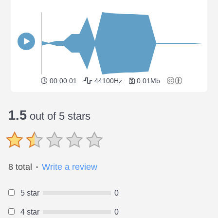
00:00:01
44100Hz
0.01Mb
1.5
out of 5 stars
8 total
Write a review
●
5 star
0
4 star
0