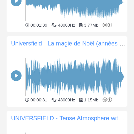
00:01:39
48000Hz
3.77Mb
Universfield - La magie de Noël (années 30)
00:00:31
48000Hz
1.15Mb
UNIVERSFIELD - Tense Atmosphere with Haunting Dark Soundscapes