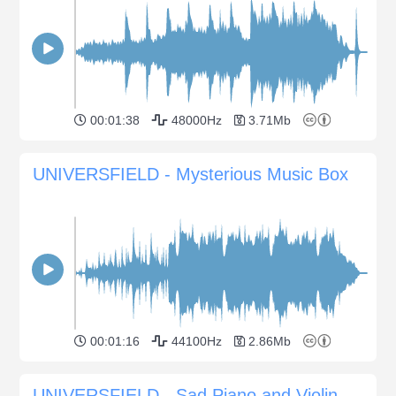
00:01:38
48000Hz
3.71Mb
UNIVERSFIELD - Mysterious Music Box
00:01:16
44100Hz
2.86Mb
UNIVERSFIELD - Sad Piano and Violin