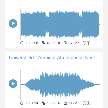
00:02:58
48000Hz
6.75Mb
Universfield - Ambient Atmospheric Nostalgia
00:01:24
48000Hz
3.17Mb