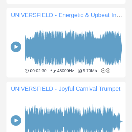
UNIVERSFIELD - Energetic & Upbeat Indie Rock Vibes
00:02:30
48000Hz
5.70Mb
UNIVERSFIELD - Joyful Carnival Trumpet