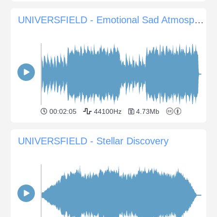
UNIVERSFIELD - Emotional Sad Atmosphere with Piano and Violin
00:02:05
44100Hz
4.73Mb
UNIVERSFIELD - Stellar Discovery