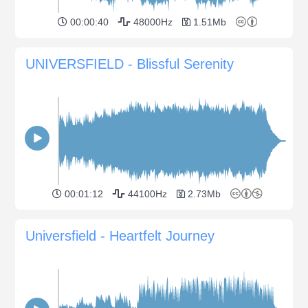
00:00:40
48000Hz
1.51Mb
UNIVERSFIELD - Blissful Serenity
00:01:12
44100Hz
2.73Mb
Universfield - Heartfelt Journey