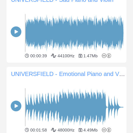
00:00:39
44100Hz
1.47Mb
UNIVERSFIELD - Emotional Piano and Violin
00:01:58
48000Hz
4.49Mb