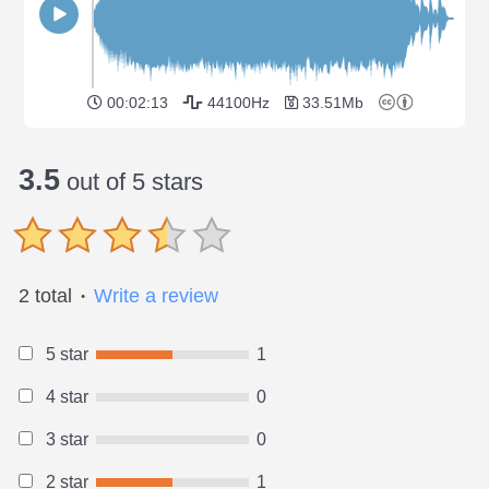
00:02:13
44100Hz
33.51Mb
3.5
out of 5 stars
2 total
Write a review
●
5 star
1
4 star
0
3 star
0
2 star
1