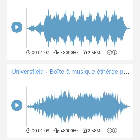
00:01:07
48000Hz
2.55Mb
Universfield - Boîte à musique éthérée pour les énigmes sombres
00:01:08
48000Hz
2.58Mb