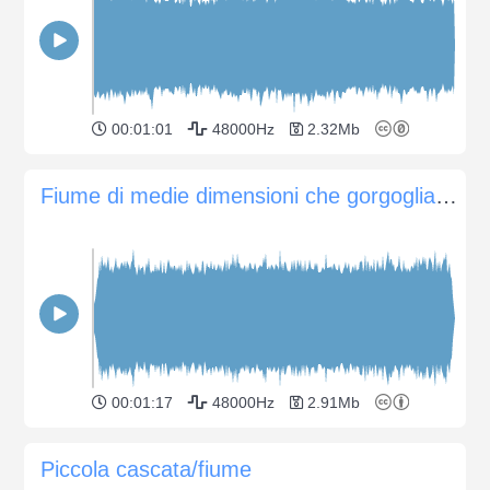
00:01:01
48000Hz
2.32Mb
Fiume di medie dimensioni che gorgoglia sulle rapide
00:01:17
48000Hz
2.91Mb
Piccola cascata/fiume