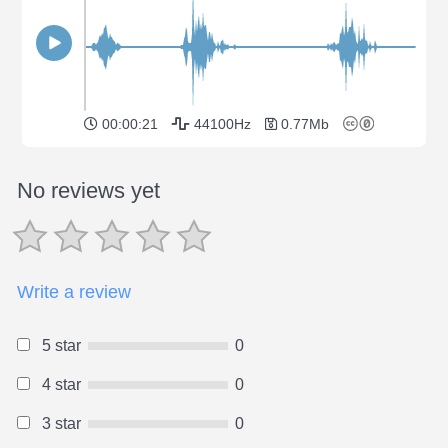
00:00:21
44100Hz
0.77Mb
No reviews yet
Write a review
5 star
0
4 star
0
3 star
0