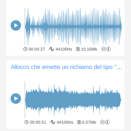
00:04:27
44100Hz
10.16Mb
Allocco che emette un richiamo del tipo "kewick" dal bosco di conifere
00:00:51
44100Hz
0.57Mb