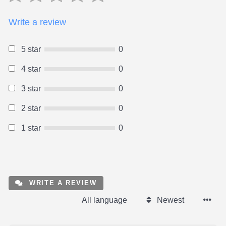
Write a review
5 star
0
4 star
0
3 star
0
2 star
0
1 star
0
WRITE A REVIEW
All language
Newest