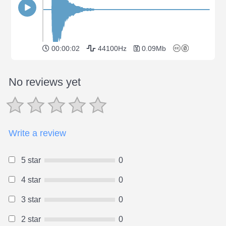
00:00:02
44100Hz
0.09Mb
No reviews yet
Write a review
5 star
0
4 star
0
3 star
0
2 star
0