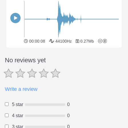
00:00:08
44100Hz
0.27Mb
No reviews yet
Write a review
5 star
0
4 star
0
3 star
0