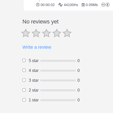
00:00:02
44100Hz
0.09Mb
No reviews yet
Write a review
5 star
0
4 star
0
3 star
0
2 star
0
1 star
0