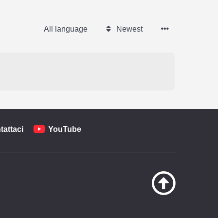
All language
Newest
tattaci
YouTube