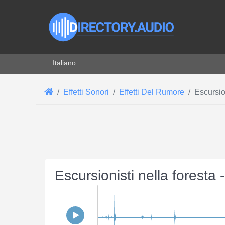
Seleziona la tua lingua
Italiano
Effetti Sonori
Effetti Del Rumore
Escursion
Escursionisti nella foresta