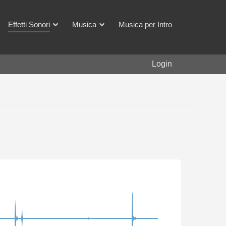
Effetti Sonori
Musica
Musica per Intro
Login