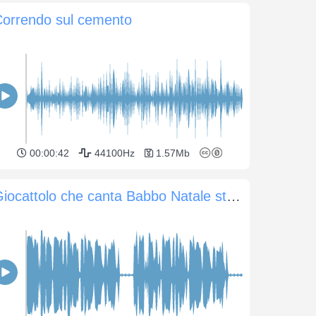
Correndo sul cemento
00:00:42
44100Hz
1.57Mb
Giocattolo che canta Babbo Natale sta arrivando in città