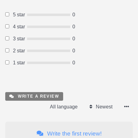
5 star
0
4 star
0
3 star
0
2 star
0
1 star
0
WRITE A REVIEW
All language
Newest
Write the first review!