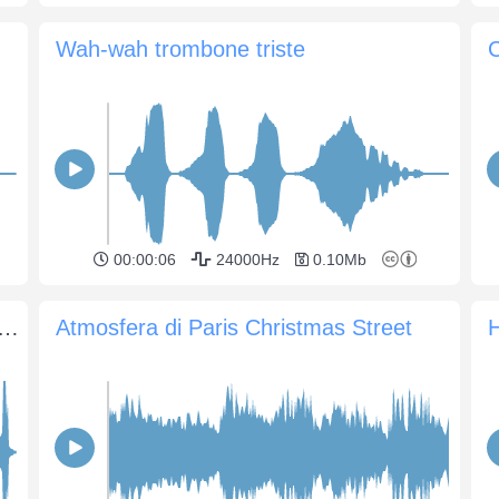
Wah-wah trombone triste
C
00:00:06
24000Hz
0.10Mb
ta che rotola su uno dei grandi imbuti a spirale
Atmosfera di Paris Christmas Street