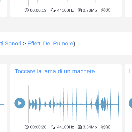
00:00:19
44100Hz
0.70Mb
tti Sonori
>
Effetti Del Rumore
)
 breve per i giochi a premi
Toccare la lama di un machete
L
00:00:20
44100Hz
3.34Mb