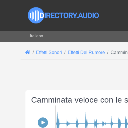
Seleziona la tua lingua
Italiano
Effetti Sonori
Effetti Del Rumore
Camminat
Camminata veloce con le sc