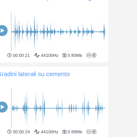
00:00:21
44100Hz
0.80Mb
radini laterali su cemento
00:00:24
44100Hz
0.89Mb