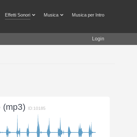
Effetti Sonori
Musica
Musica per Intro
Login
ro (mp3)
ID:10185