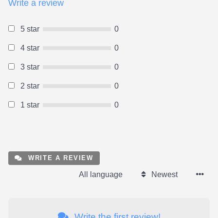
Write a review
5 star
0
4 star
0
3 star
0
2 star
0
1 star
0
WRITE A REVIEW
All language
Newest
Write the first review!