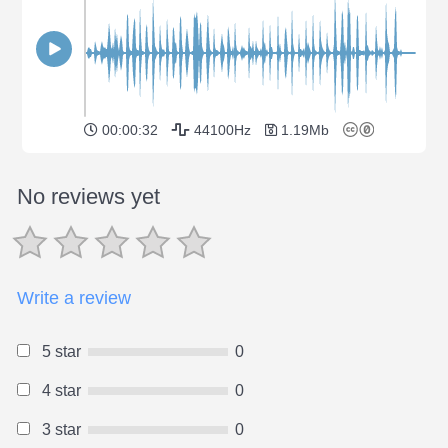
00:00:32
44100Hz
1.19Mb
No reviews yet
Write a review
5 star
0
4 star
0
3 star
0