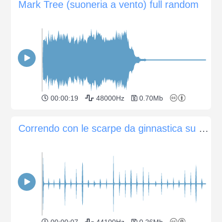
Mark Tree (suoneria a vento) full random
00:00:19
48000Hz
0.70Mb
Correndo con le scarpe da ginnastica su per i gradini concreti
00:00:07
44100Hz
0.26Mb