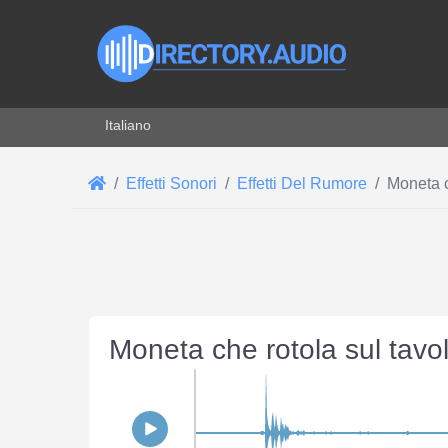
Seleziona la tua lingua
Italiano
Effetti Sonori
Effetti Del Rumore
Moneta c
Moneta che rotola sul tavo