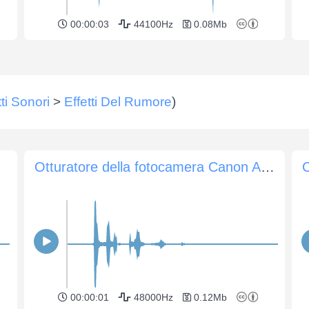
00:00:03
44100Hz
0.08Mb
tti Sonori
>
Effetti Del Rumore
)
Otturatore della fotocamera Canon AE-1
00:00:01
48000Hz
0.12Mb