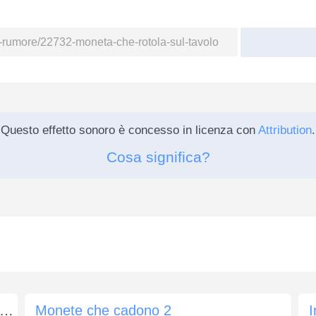
Questo effetto sonoro è concesso in licenza con
Attribution
.
Cosa significa?
eta che cade nella fessura di restituzione di un cambiavalute
Monete che cadono 2
I