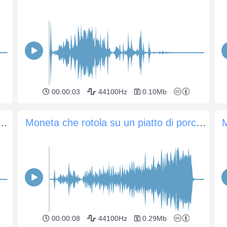
00:00:03
44100Hz
0.10Mb
ntesimi lasciata cadere più volte in un barattolo di latta
Moneta che rotola su un piatto di porcellana
M
00:00:08
44100Hz
0.29Mb